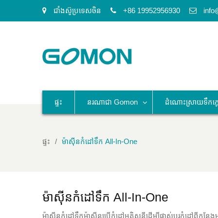
ជាំងស៊ូប្រទេសចិន
+86 19952956930
inf
ផ្ទះ
នរណាជា Gomon
ដំណោះស្រាយទឹកក្
ផ្ទះ
ម៉ាស៊ីនកំដៅទឹក All-In-One
ម៉ាស៊ីនកំដៅទឹក All-In-One
ម៉ាស៊ីនកំដៅទឹកម៉ាស៊ីនប្រើកំដៅអគ្គិសនីដើម្បីផ្លាស់ប្តូរកំដៅព