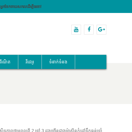
គមន៍អ្នកចែកចាយសកលដើម្បីចរចា!
YouTube
Facebook
Google+
ធឺណិត
វីដេអូ
ទំនាក់ទំនង
ប្រសិទ្ធភាពថាមពលពី 2 ទៅ 3 ដងច្រើនជាងម៉ាស៊ីនកំដៅទឹកធន់ទ្រាំ