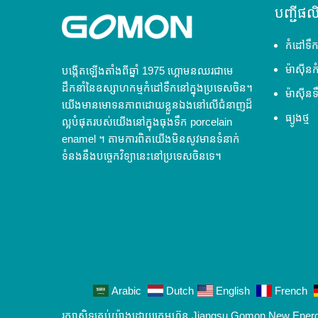
បញ្ជីផ
កំដៅទឹក
ម៉ាស៊ីន
បង្កើតឡើងតាំងពីឆ្នាំ 1975 ហ្គោមនឈរជាមេ
ដឹកនាំនៃឧស្សាហកម្មកំដៅទឹកនៅក្នុងប្រទេសចិន។
ម៉ាស៊ីនទ
យើងមានមោទនភាពដោយខ្លួនឯងនៅលើជំនាញដ៏
ធ្យូងថ្ម
ល្អបំផុតរបស់យើងនៅក្នុងធុងទឹក porcelain
enamel ។ តាមការពិតយើងមិនសូវមានទំនាក់
ទំនងនឹងបច្ចេកវិទ្យានេះនៅប្រទេសចិនទេ។
Arabic
Dutch
English
French
រក្សាសិទ្ធគ្រប់យ៉ាងដោយក្រុមហ៊ុន Jiangsu Gomon New Energy Co