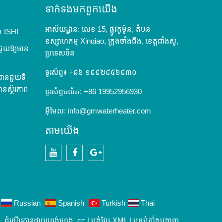
ទាក់ទង​មក​ពួក​យើង
អាស័យដ្ឋាន: លេខ 15, ផ្លូវកូម៉ូន, តំបន់
៍ ISH!
ឧស្សាហកម្ម Xinqiao, ក្រុងចាំងជីង, ខេត្តជាំងស៊ូ,
ីជួយឱ្យមាន
ប្រទេសចិន
ទូរស័ព្ទ៖ +៨៦ ១៩៩២៩៥៦៩៣០
៉េបានជួយទី
ធមានស្ថិរភាព
ទូរស័ព្ទចល័ត: +86 19952956930
អ៊ីមែល:
info@gmwaterheater.com
តាម​យើង
YouTube
Facebook
Google+
Russian
Spanish
Turkish
Thai
ដំណើរការដោយហង់ហេង .cc |
ប្លង់វែប XML
|
បន្ទប់តាំងបង្ហាញ