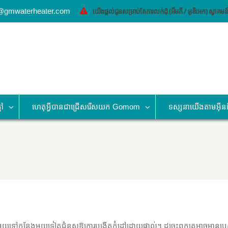
o@gmwaterheater.com
យើងផ្តល់ជូនសម្រាប់តែការលក់ដុំ (អឹមភី / អូឌីអេក) ស្វា
តៅ
ហេតុអ្វីបានជាជ្រើសរើសយក Gomom
ទស្សនាយើងតាមអ៊ីន
ីកន្លែងមួយទៅកន្លែងមួយទៀតជំនួសឱ្យការបង្កើតកំដៅដោយផ្ទាល់។ ដូច្នេះពួកគេអាចមាន