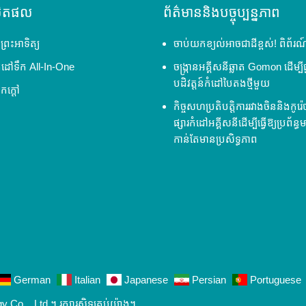
លិតផល
ព័ត៌មាននិងបច្ចុប្បន្នភាព
ព្រះអាទិត្យ
ចាប់យកខ្យល់អាចជាដីខ្ពស់! ពិព័រណ
កំដៅទឹក All-In-One
ចង្ក្រានអគ្គីសនីឆ្លាត Gomon ដើម្ប
បដិវត្តន៍កំដៅបៃតងថ្មីមួយ
ឹកក្តៅ
កិច្ចសហប្រតិបត្តិការរវាងចិននិងកូរ
ផ្សារកំដៅអគ្គីសនីដើម្បីធ្វើឱ្យប្រព័ន្
កាន់តែមានប្រសិទ្ធភាព
German
Italian
Japanese
Persian
Portuguese
. , Ltd ។ រក្សា​រ​សិទ្ធ​គ្រប់យ៉ាង។