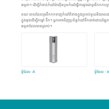
ធម្មតា។ ដើម្បីកំចាត់កំដៅម៉ាស៊ីនបូមកំដៅធ្វើការដូចជាទូរទឹកកកបញ្
ខណៈពេលដែលទូរទឹកកកទាញកំដៅពីខាងក្នុងប្រអប់មួយនិងរាលដាលវ
ក្នុងធុងដើម្បីកម្តៅ ទឹក។ អ្នកអាចទិញប្រព័ន្ធកំដៅទឹកដាច់ដោយ
ធម្មតាដែលមានស្រាប់។
ម៉ូដែល -A
ម៉ូឌែល - 