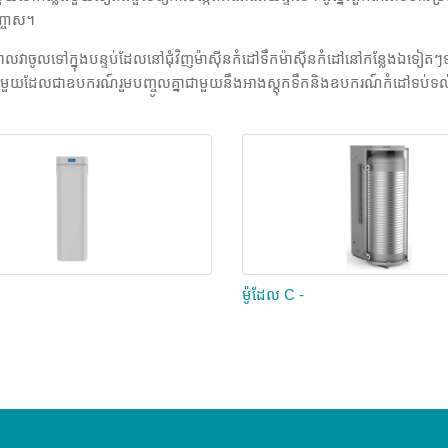
ច្រាស។
ាចូលទៅក្នុងបន្ទប់ដែលនៅជុំវិញម៉ាស៊ីនកំដៅទឹកម៉ាស៊ីនកំដៅនៅកន្លែងឯទៀតៗ
ឡែកមួយដែលជាឧបករណ៍រួមបញ្ចូលគ្នាជាមួយនឹងអាងស្តុកទឹកនិងឧបករណ៍កំដៅទប់ទល់។ 
ខ
ម៉ូដែល C -