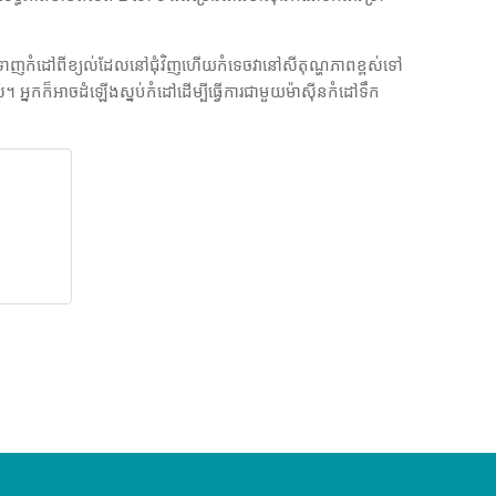
ទាញកំដៅពីខ្យល់ដែលនៅជុំវិញហើយកំទេចវានៅសីតុណ្ហភាពខ្ពស់ទៅ
អ្នកក៏អាចដំឡើងស្នប់កំដៅដើម្បីធ្វើការជាមួយម៉ាស៊ីនកំដៅទឹក