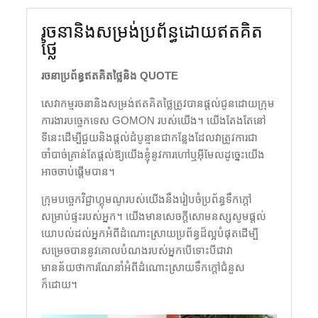
រចនានិងសម្រង់ប្រព័ន្ធដោយឥតគិត
ថ្លៃ
រចនាប្រព័ន្ធឥតគិតថ្លៃនិង QUOTE
សេវាកម្មរចនានិងសម្រង់ឥតគិតថ្លៃត្រូវបានផ្តល់ជូនដោយក្រុម
ការងារបច្ចេកទេស GOMON របស់យើង។ យើងតែងតែនៅ
ទីនេះដើម្បីជួយនិងផ្តល់ដំបូន្មានជាកន្លែងដែលវាត្រូវការជា
ចាំបាច់គ្រាន់តែផ្តល់ឱ្យយើងខ្ញុំនូវការហៅឬអ៊ីមែលដូច្នេះយើង
អាចចាប់ផ្តើមបាន។
ក្រុមបច្ចេកវិជ្ជាហ្គុមណូរបស់យើងនឹងរៀបចំប្រព័ន្ធទឹកក្តៅ
សម្រាប់ផ្ទះរបស់អ្នក។ យើងមានសេចក្តីសោមនស្សសូមផ្តល់
យោបល់ដល់អ្នកអំពីដំណោះស្រាយប្រព័ន្ធដ៏ល្អបំផុតដើម្បី
សម្រេចបាននូវគោលបំណងរបស់អ្នកបើទោះបីជាវា
មានន័យថាការណែនាំអំពីដំណោះស្រាយទឹកក្តៅជំនួស
ក៏ដោយ។