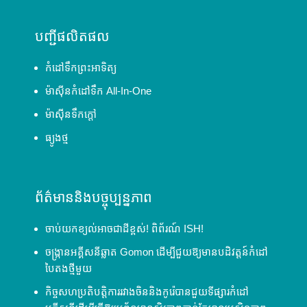
បញ្ជីផលិតផល
កំដៅទឹកព្រះអាទិត្យ
ម៉ាស៊ីនកំដៅទឹក All-In-One
ម៉ាស៊ីនទឹកក្តៅ
ធ្យូងថ្ម
ព័ត៌មាននិងបច្ចុប្បន្នភាព
ចាប់យកខ្យល់អាចជាដីខ្ពស់! ពិព័រណ៍ ISH!
ចង្ក្រានអគ្គីសនីឆ្លាត Gomon ដើម្បីជួយឱ្យមានបដិវត្តន៍កំដៅ
បៃតងថ្មីមួយ
កិច្ចសហប្រតិបត្តិការរវាងចិននិងកូរ៉េបានជួយទីផ្សារកំដៅ