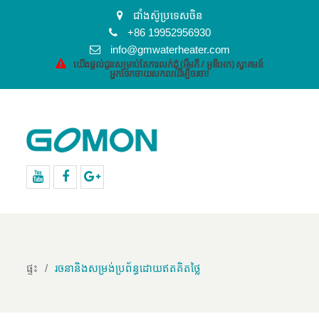
ជាំងស៊ូប្រទេសចិន
+86 19952956930
info@gmwaterheater.com
យើងផ្តល់ជូនសម្រាប់តែការលក់ដុំ (អឹមភី / អូឌីអេក) ស្វាគមន៍
អ្នកចែកចាយសកលដើម្បីចរចា!
YouTube
Facebook
Google+
ផ្ទះ
រចនានិងសម្រង់ប្រព័ន្ធដោយឥតគិតថ្លៃ