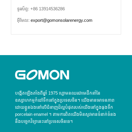
ទូរស័ព្ទ: +86 13914536286
អ៊ីមែល:
export@gomonsolarenergy.com
បង្កើតឡើងតាំងពីឆ្នាំ 1975 ហ្គោមនឈរជាមេដឹកនាំនៃ
ឧស្សាហកម្មកំដៅទឹកនៅក្នុងប្រទេសចិន។ យើងមានមោទនភាព
ដោយខ្លួនឯងនៅលើជំនាញដ៏ល្អបំផុតរបស់យើងនៅក្នុងធុងទឹក
porcelain enamel ។ តាមការពិតយើងមិនសូវមានទំនាក់ទំនង
នឹងបច្ចេកវិទ្យានេះនៅប្រទេសចិនទេ។