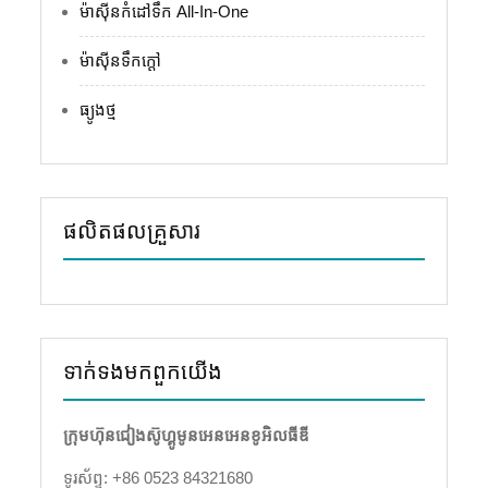
ម៉ាស៊ីនកំដៅទឹក All-In-One
ម៉ាស៊ីនទឹកក្តៅ
ធ្យូងថ្ម
ផលិតផលគ្រួសារ
ទាក់ទង​មក​ពួក​យើង
ក្រុមហ៊ុនជៀងស៊ូហ្គូមូនអេនអេនខូអិលធីឌី
ទូរស័ព្ទ: +86 0523 84321680