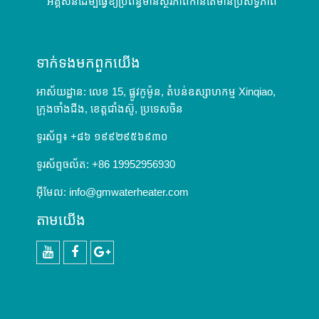
អគ្គីសនីដើម្បីធ្វើឱ្យប្រព័ន្ធមានស្ថិរភាពកាន់តែមានប្រសិទ្ធភាព
ទាក់ទង​មក​ពួក​យើង
អាស័យដ្ឋាន: លេខ 15, ផ្លូវកូម៉ូន, តំបន់ឧស្សាហកម្ម Xinqiao,
ក្រុងចាំងជីង, ខេត្តជាំងស៊ូ, ប្រទេសចិន
ទូរស័ព្ទ៖ +៨៦ ១៩៩២៩៥៦៩៣០
ទូរស័ព្ទចល័ត: +86 19952956930
អ៊ីមែល:
info@gmwaterheater.com
តាម​យើង
YouTube
Facebook
Google+