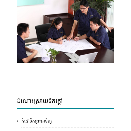
ដំណោះស្រាយទឹកក្តៅ
កំដៅទឹកព្រះអាទិត្យ