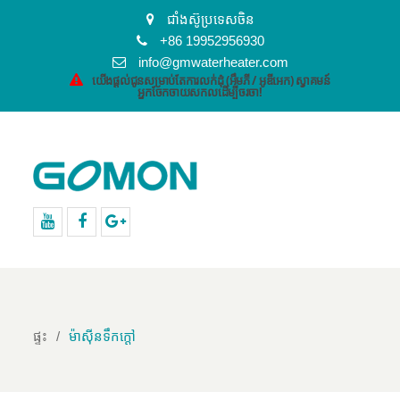
ជាំងស៊ូប្រទេសចិន
+86 19952956930
info@gmwaterheater.com
យើងផ្តល់ជូនសម្រាប់តែការលក់ដុំ (អឹមភី / អូឌីអេក) ស្វាគមន៍
អ្នកចែកចាយសកលដើម្បីចរចា!
YouTube
Facebook
Google+
ផ្ទះ
ម៉ាស៊ីនទឹកក្តៅ