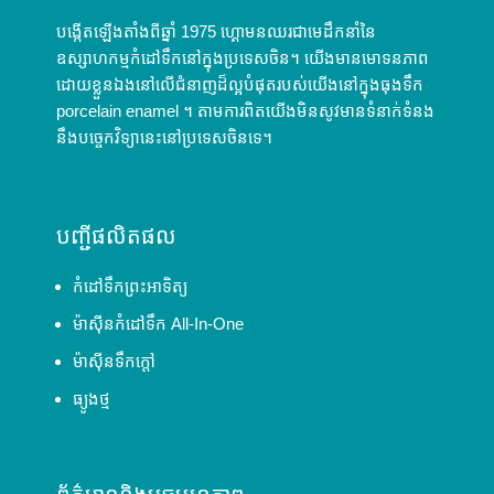
បង្កើតឡើងតាំងពីឆ្នាំ 1975 ហ្គោមនឈរជាមេដឹកនាំនៃ
ឧស្សាហកម្មកំដៅទឹកនៅក្នុងប្រទេសចិន។ យើងមានមោទនភាព
ដោយខ្លួនឯងនៅលើជំនាញដ៏ល្អបំផុតរបស់យើងនៅក្នុងធុងទឹក
porcelain enamel ។ តាមការពិតយើងមិនសូវមានទំនាក់ទំនង
នឹងបច្ចេកវិទ្យានេះនៅប្រទេសចិនទេ។
បញ្ជីផលិតផល
កំដៅទឹកព្រះអាទិត្យ
ម៉ាស៊ីនកំដៅទឹក All-In-One
ម៉ាស៊ីនទឹកក្តៅ
ធ្យូងថ្ម