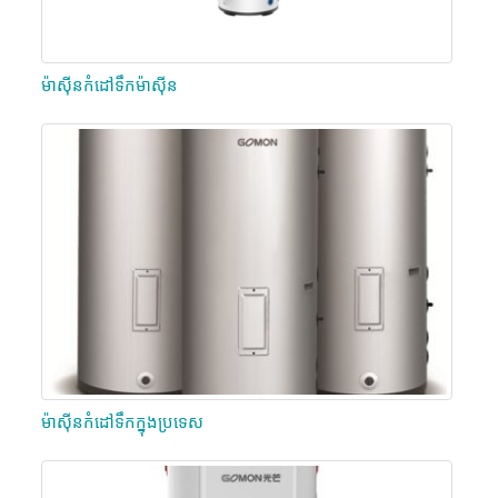
ម៉ាស៊ីនកំដៅទឹកម៉ាស៊ីន
ម៉ាស៊ីនកំដៅទឹកក្នុងប្រទេស