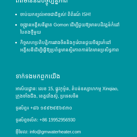
ព័ត៌មាននិងបច្ចុប្បន្នភាព
ចាប់យកខ្យល់អាចជាដីខ្ពស់! ពិព័រណ៍ ISH!
ចង្ក្រានអគ្គីសនីឆ្លាត Gomon ដើម្បីជួយឱ្យមានបដិវត្តន៍កំដៅ
បៃតងថ្មីមួយ
កិច្ចសហប្រតិបត្តិការរវាងចិននិងកូរ៉េបានជួយទីផ្សារកំដៅ
អគ្គីសនីដើម្បីធ្វើឱ្យប្រព័ន្ធមានស្ថិរភាពកាន់តែមានប្រសិទ្ធភាព
ទាក់ទង​មក​ពួក​យើង
អាស័យដ្ឋាន: លេខ 15, ផ្លូវកូម៉ូន, តំបន់ឧស្សាហកម្ម Xinqiao,
ក្រុងចាំងជីង, ខេត្តជាំងស៊ូ, ប្រទេសចិន
ទូរស័ព្ទ៖ +៨៦ ១៩៩២៩៥៦៩៣០
ទូរស័ព្ទចល័ត: +86 19952956930
អ៊ីមែល:
info@gmwaterheater.com