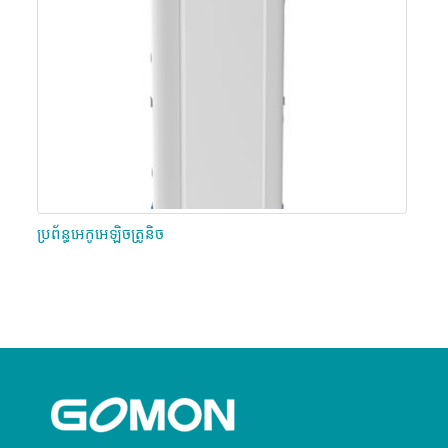
ប្រព័ន្ធអេកូអេឡិចត្រូនិច