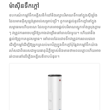
ម៉ាស៊ីនទឹកក្តៅ
ឧបករណ៍កម្តៅទឹកអគ្គីសនីកំដៅនិងរក្សាបរិមាណទឹកនៅក្នុងស៊ីឡាំង
ដែលមានអ៊ីសូឡង់រួចរាល់សម្រាប់ប្រើ។ ពួកគេផ្តល់នូវទឹកក្តៅនៅក្នុង
សម្ពាធមេហើយខណៈដែលពួកគេអាចផ្តល់បរិមាណស្តុកទាំងស្រុងភ្លាម
ៗ វាត្រូវការអាចបម្រើឱ្យហាងជាច្រើននៅពេលតែមួយ។ ហើយវានឹង
ផ្តល់ឱ្យពួកគេនូវសម្ពាធ។ នៅពេលដែលវាទទឹកវាត្រូវការពេលវេលា
ដើម្បីកម្តៅដើម្បីឱ្យអ្នកត្រលប់មកវិញក្នុងទឹកក្តៅប៉ុន្តែវាកម្តៅទឹកយ៉ាង
រហ័សជាពិសេសជាមួយធាតុដ៏ភ្លឺច្បាស់និងមានថាមពលភ្លោះហើយអាច
រត់បាននៅលើភ្លើងអគ្គីសនីទាបបំផុត។